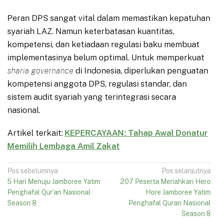
Peran DPS sangat vital dalam memastikan kepatuhan
syariah LAZ. Namun keterbatasan kuantitas,
kompetensi, dan ketiadaan regulasi baku membuat
implementasinya belum optimal. Untuk memperkuat
sharia governance
di Indonesia, diperlukan penguatan
kompetensi anggota DPS, regulasi standar, dan
sistem audit syariah yang terintegrasi secara
nasional.
Artikel terkait:
KEPERCAYAAN: Tahap Awal Donatur
Memilih Lembaga Amil Zakat
Navigasi
Pos sebelumnya
Pos selanjutnya
5 Hari Menuju Jamboree Yatim
207 Peserta Meriahkan Hero
pos
Penghafal Qur’an Nasional
Hore Jamboree Yatim
Season 8
Penghafal Quran Nasional
Season 8