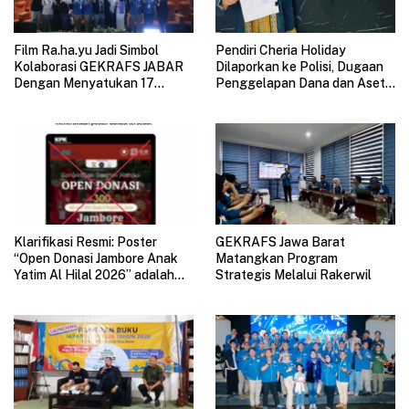
Film Ra.ha.yu Jadi Simbol
Pendiri Cheria Holiday
Kolaborasi GEKRAFS JABAR
Dilaporkan ke Polisi, Dugaan
Dengan Menyatukan 17
Penggelapan Dana dan Aset
Subsektor Ekonomi Kreatif di
Perusahaan Mengemuka
GAUL 2026
Klarifikasi Resmi: Poster
GEKRAFS Jawa Barat
“Open Donasi Jambore Anak
Matangkan Program
Yatim Al Hilal 2026” adalah
Strategis Melalui Rakerwil
HOAX