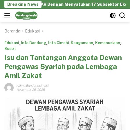
Langsung
KRAFS JABAR Dengan Menyatukan 17 Subsektor Ekonomi Kreatif
Breaking News
ke
konten
Beranda
Edukasi
Edukasi
,
Info Bandung
,
Info Cimahi
,
Keagamaan
,
Kemanusiaan
,
Sosial
Isu dan Tantangan Anggota Dewan
Pengawas Syariah pada Lembaga
Amil Zakat
AdminBandungcimahi
November 26, 2025