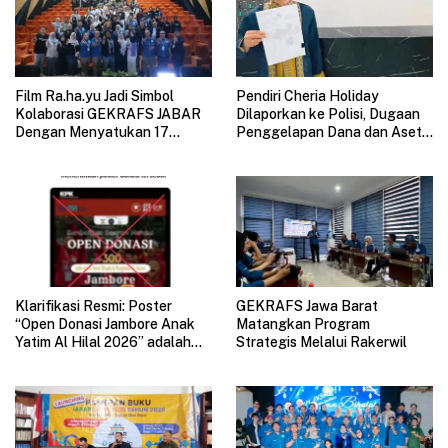
Film Ra.ha.yu Jadi Simbol
Pendiri Cheria Holiday
Kolaborasi GEKRAFS JABAR
Dilaporkan ke Polisi, Dugaan
Dengan Menyatukan 17
Penggelapan Dana dan Aset
Subsektor Ekonomi Kreatif di
Perusahaan Mengemuka
GAUL 2026
Klarifikasi Resmi: Poster
GEKRAFS Jawa Barat
“Open Donasi Jambore Anak
Matangkan Program
Yatim Al Hilal 2026” adalah
Strategis Melalui Rakerwil
HOAX