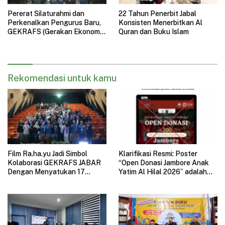
Pererat Silaturahmi dan
22 Tahun Penerbit Jabal
Perkenalkan Pengurus Baru,
Konsisten Menerbitkan Al
GEKRAFS (Gerakan Ekonomi
Quran dan Buku Islam
Kreatif Nasional) Jawa Barat
Gelar Halal Bihalal
Rekomendasi untuk kamu
Film Ra.ha.yu Jadi Simbol
Klarifikasi Resmi: Poster
Kolaborasi GEKRAFS JABAR
“Open Donasi Jambore Anak
Dengan Menyatukan 17
Yatim Al Hilal 2026” adalah
Subsektor Ekonomi Kreatif di
HOAX
GAUL 2026