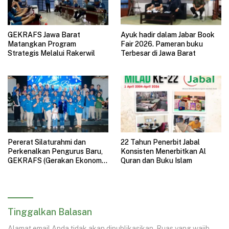
GEKRAFS Jawa Barat
Ayuk hadir dalam Jabar Book
Matangkan Program
Fair 2026. Pameran buku
Strategis Melalui Rakerwil
Terbesar di Jawa Barat
Pererat Silaturahmi dan
22 Tahun Penerbit Jabal
Perkenalkan Pengurus Baru,
Konsisten Menerbitkan Al
GEKRAFS (Gerakan Ekonomi
Quran dan Buku Islam
Kreatif Nasional) Jawa Barat
Gelar Halal Bihalal
Tinggalkan Balasan
Alamat email Anda tidak akan dipublikasikan.
Ruas yang wajib