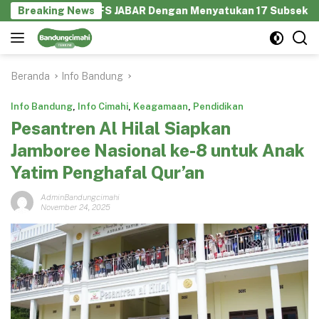
Langsung
rasi GEKRAFS JABAR Dengan Menyatukan 17 Subsektor Ekonomi 
Breaking News
ke
konten
Beranda
Info Bandung
Info Bandung
,
Info Cimahi
,
Keagamaan
,
Pendidikan
Pesantren Al Hilal Siapkan
Jamboree Nasional ke-8 untuk Anak
Yatim Penghafal Qur’an
AdminBandungcimahi
November 24, 2025