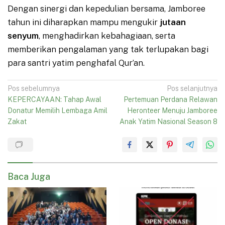
Dengan sinergi dan kepedulian bersama, Jamboree
tahun ini diharapkan mampu mengukir
jutaan
senyum
, menghadirkan kebahagiaan, serta
memberikan pengalaman yang tak terlupakan bagi
para santri yatim penghafal Qur’an.
Navigasi
Pos sebelumnya
Pos selanjutnya
KEPERCAYAAN: Tahap Awal
Pertemuan Perdana Relawan
pos
Donatur Memilih Lembaga Amil
Heronteer Menuju Jamboree
Zakat
Anak Yatim Nasional Season 8
Baca Juga