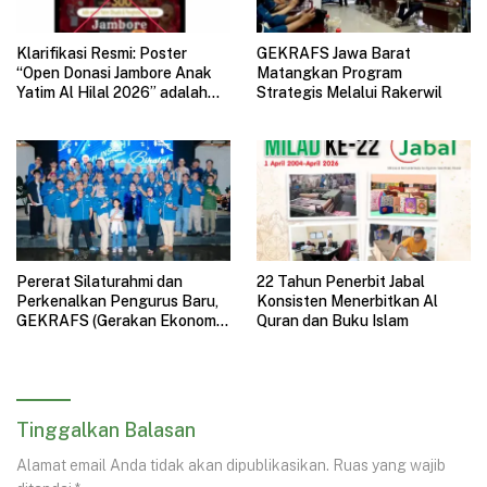
Klarifikasi Resmi: Poster
GEKRAFS Jawa Barat
“Open Donasi Jambore Anak
Matangkan Program
Yatim Al Hilal 2026” adalah
Strategis Melalui Rakerwil
HOAX
Pererat Silaturahmi dan
22 Tahun Penerbit Jabal
Perkenalkan Pengurus Baru,
Konsisten Menerbitkan Al
GEKRAFS (Gerakan Ekonomi
Quran dan Buku Islam
Kreatif Nasional) Jawa Barat
Gelar Halal Bihalal
Tinggalkan Balasan
Alamat email Anda tidak akan dipublikasikan.
Ruas yang wajib