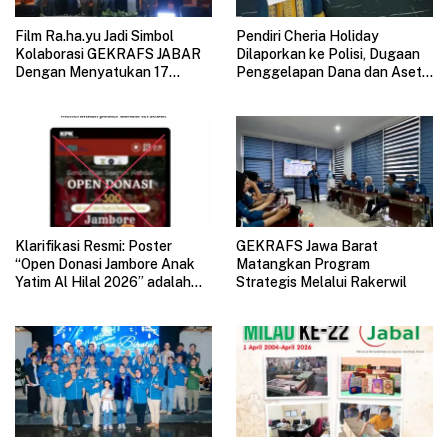
Film Ra.ha.yu Jadi Simbol
Pendiri Cheria Holiday
Kolaborasi GEKRAFS JABAR
Dilaporkan ke Polisi, Dugaan
Dengan Menyatukan 17
Penggelapan Dana dan Aset
Subsektor Ekonomi Kreatif di
Perusahaan Mengemuka
GAUL 2026
Klarifikasi Resmi: Poster
GEKRAFS Jawa Barat
“Open Donasi Jambore Anak
Matangkan Program
Yatim Al Hilal 2026” adalah
Strategis Melalui Rakerwil
HOAX