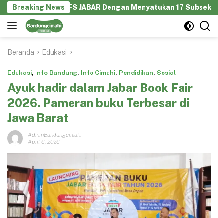
Langsung
orasi GEKRAFS JABAR Dengan Menyatukan 17 Subsektor Ekonomi
Breaking News
ke
konten
Beranda
Edukasi
Edukasi
,
Info Bandung
,
Info Cimahi
,
Pendidikan
,
Sosial
Ayuk hadir dalam Jabar Book Fair
2026. Pameran buku Terbesar di
Jawa Barat
AdminBandungcimahi
April 6, 2026