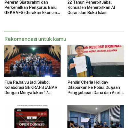
Pererat Silaturahmi dan
22 Tahun Penerbit Jabal
Perkenalkan Pengurus Baru,
Konsisten Menerbitkan Al
GEKRAFS (Gerakan Ekonomi
Quran dan Buku Islam
Kreatif Nasional) Jawa Barat
Gelar Halal Bihalal
Rekomendasi untuk kamu
Film Ra.ha.yu Jadi Simbol
Pendiri Cheria Holiday
Kolaborasi GEKRAFS JABAR
Dilaporkan ke Polisi, Dugaan
Dengan Menyatukan 17
Penggelapan Dana dan Aset
Subsektor Ekonomi Kreatif di
Perusahaan Mengemuka
GAUL 2026