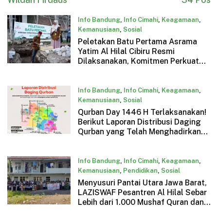
Info Bandung
,
Info Cimahi
,
Keagamaan
,
Kemanusiaan
,
Sosial
Peletakan Batu Pertama Asrama
Agustus 1, 2025
Yatim Al Hilal Cibiru Resmi
Dilaksanakan, Komitmen Perkuat
Layanan bagi Santri Yatim
Info Bandung
,
Info Cimahi
,
Keagamaan
,
Kemanusiaan
,
Sosial
Qurban Day 1446 H Terlaksanakan!
Juni 16, 2025
Berikut Laporan Distribusi Daging
Qurban yang Telah Menghadirkan
Kebahagiaan Bagi Para Saudara
Kita
Info Bandung
,
Info Cimahi
,
Keagamaan
,
Kemanusiaan
,
Pendidikan
,
Sosial
Menyusuri Pantai Utara Jawa Barat,
Juni 14, 2025
LAZISWAF Pesantren Al Hilal Sebar
Lebih dari 1.000 Mushaf Quran dan
Buku Islam