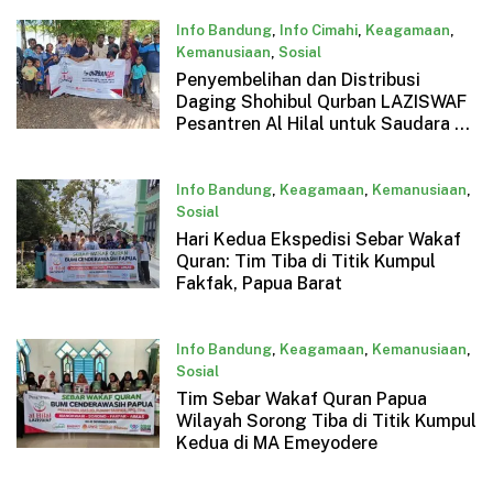
Info Bandung
,
Info Cimahi
,
Keagamaan
,
Kemanusiaan
,
Sosial
Penyembelihan dan Distribusi
Juni 12, 2025
Daging Shohibul Qurban LAZISWAF
Pesantren Al Hilal untuk Saudara di
Wilayah Timur Indonesia
Info Bandung
,
Keagamaan
,
Kemanusiaan
,
Sosial
Hari Kedua Ekspedisi Sebar Wakaf
Desember 6, 2024
Quran: Tim Tiba di Titik Kumpul
Fakfak, Papua Barat
Info Bandung
,
Keagamaan
,
Kemanusiaan
,
Sosial
Tim Sebar Wakaf Quran Papua
Desember 6, 2024
Wilayah Sorong Tiba di Titik Kumpul
Kedua di MA Emeyodere