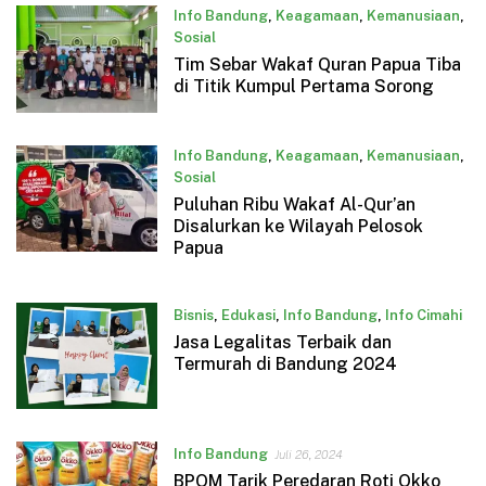
Info Bandung
,
Keagamaan
,
Kemanusiaan
,
Sosial
Tim Sebar Wakaf Quran Papua Tiba
Desember 5, 2024
di Titik Kumpul Pertama Sorong
Info Bandung
,
Keagamaan
,
Kemanusiaan
,
Sosial
Puluhan Ribu Wakaf Al-Qur’an
Desember 5, 2024
Disalurkan ke Wilayah Pelosok
Papua
Bisnis
,
Edukasi
,
Info Bandung
,
Info Cimahi
Jasa Legalitas Terbaik dan
Juli 27, 2024
Termurah di Bandung 2024
Info Bandung
Juli 26, 2024
BPOM Tarik Peredaran Roti Okko