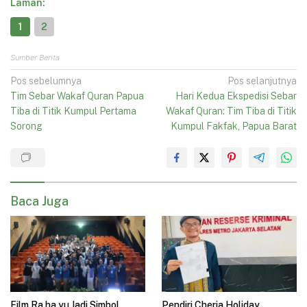
Laman:
1
2
Sumber Berita
Navigasi
Pos sebelumnya
Pos selanjutnya
Tim Sebar Wakaf Quran Papua
Hari Kedua Ekspedisi Sebar
pos
Tiba di Titik Kumpul Pertama
Wakaf Quran: Tim Tiba di Titik
Sorong
Kumpul Fakfak, Papua Barat
Baca Juga
Film Ra.ha.yu Jadi Simbol
Pendiri Cheria Holiday