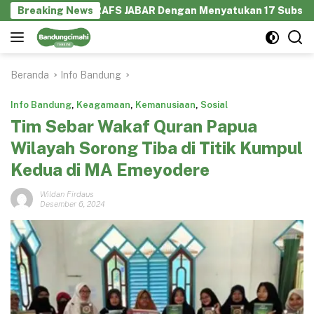
Langsung
aborasi GEKRAFS JABAR Dengan Menyatukan 17 Subsektor Ekono
Breaking News
ke
konten
Beranda
Info Bandung
Info Bandung
,
Keagamaan
,
Kemanusiaan
,
Sosial
Tim Sebar Wakaf Quran Papua
Wilayah Sorong Tiba di Titik Kumpul
Kedua di MA Emeyodere
Wildan Firdaus
Desember 6, 2024