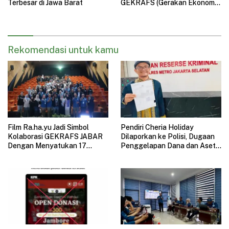
Terbesar di Jawa Barat
GEKRAFS (Gerakan Ekonomi
Kreatif Nasional) Jawa Barat
Gelar Halal Bihalal
Rekomendasi untuk kamu
Film Ra.ha.yu Jadi Simbol
Pendiri Cheria Holiday
Kolaborasi GEKRAFS JABAR
Dilaporkan ke Polisi, Dugaan
Dengan Menyatukan 17
Penggelapan Dana dan Aset
Subsektor Ekonomi Kreatif di
Perusahaan Mengemuka
GAUL 2026