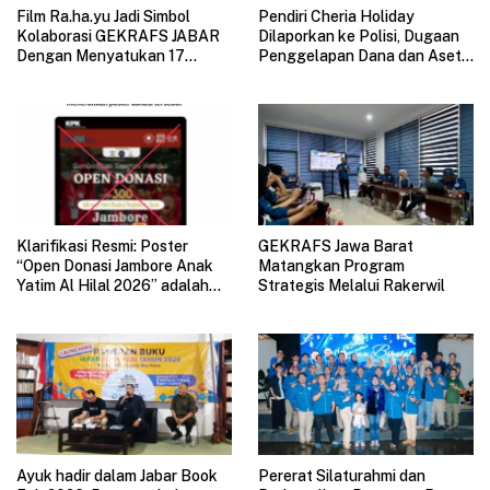
Film Ra.ha.yu Jadi Simbol
Pendiri Cheria Holiday
Kolaborasi GEKRAFS JABAR
Dilaporkan ke Polisi, Dugaan
Dengan Menyatukan 17
Penggelapan Dana dan Aset
Subsektor Ekonomi Kreatif di
Perusahaan Mengemuka
GAUL 2026
Klarifikasi Resmi: Poster
GEKRAFS Jawa Barat
“Open Donasi Jambore Anak
Matangkan Program
Yatim Al Hilal 2026” adalah
Strategis Melalui Rakerwil
HOAX
Ayuk hadir dalam Jabar Book
Pererat Silaturahmi dan