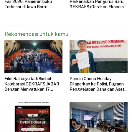
Fair 2026. Pameran buku
Perkenalkan Pengurus Baru,
Terbesar di Jawa Barat
GEKRAFS (Gerakan Ekonomi
Kreatif Nasional) Jawa Barat
Gelar Halal Bihalal
Rekomendasi untuk kamu
Film Ra.ha.yu Jadi Simbol
Pendiri Cheria Holiday
Kolaborasi GEKRAFS JABAR
Dilaporkan ke Polisi, Dugaan
Dengan Menyatukan 17
Penggelapan Dana dan Aset
Subsektor Ekonomi Kreatif di
Perusahaan Mengemuka
GAUL 2026