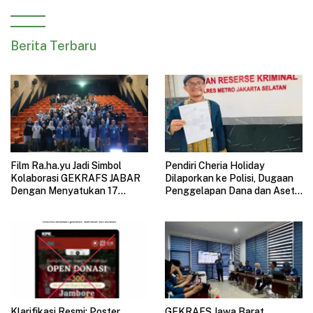
Berita Terbaru
Film Ra.ha.yu Jadi Simbol
Pendiri Cheria Holiday
Kolaborasi GEKRAFS JABAR
Dilaporkan ke Polisi, Dugaan
Dengan Menyatukan 17
Penggelapan Dana dan Aset
Subsektor Ekonomi Kreatif di
Perusahaan Mengemuka
GAUL 2026
Klarifikasi Resmi: Poster
GEKRAFS Jawa Barat