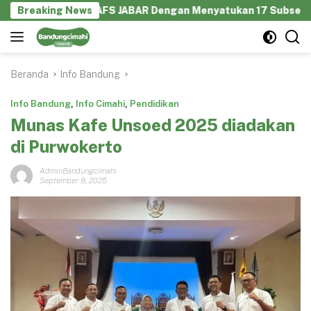
Langsung
borasi GEKRAFS JABAR Dengan Menyatukan 17 Subsektor Ekonom
Breaking News
ke
konten
Beranda
Info Bandung
Info Bandung
,
Info Cimahi
,
Pendidikan
Munas Kafe Unsoed 2025 diadakan
di Purwokerto
AdminBandungcimahi
September 9, 2025