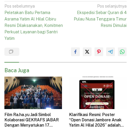
Navigasi
Pos sebelumnya
Pos selanjutnya
Peletakan Batu Pertama
Ekspedisi Sebar Quran di 4
pos
Asrama Yatim Al Hilal Cibiru
Pulau Nusa Tenggara Timur
Resmi Dilaksanakan, Komitmen
Resmi Dimulai
Perkuat Layanan bagi Santri
Yatim
Baca Juga
Film Ra.ha.yu Jadi Simbol
Klarifikasi Resmi: Poster
Kolaborasi GEKRAFS JABAR
“Open Donasi Jambore Anak
Dengan Menyatukan 17
Yatim Al Hilal 2026” adalah
Subsektor Ekonomi Kreatif di
HOAX