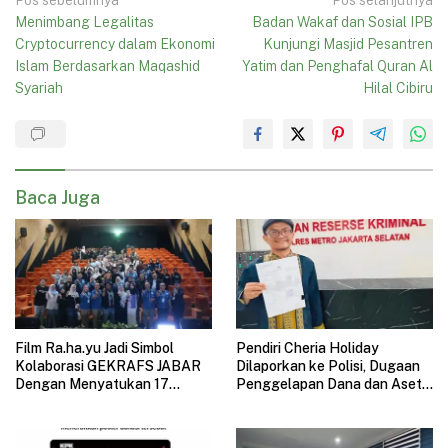
Navigasi
Menimbang Legalitas
Badan Wakaf dan Sosial IPB
pos
Cryptocurrency dalam Ekonomi
Kunjungi Masjid Pesantren
Islam Berdasarkan Maqashid
Yatim dan Penghafal Quran Al
Syariah
Hilal Cibiru
Baca Juga
Film Ra.ha.yu Jadi Simbol
Pendiri Cheria Holiday
Kolaborasi GEKRAFS JABAR
Dilaporkan ke Polisi, Dugaan
Dengan Menyatukan 17
Penggelapan Dana dan Aset
Subsektor Ekonomi Kreatif di
Perusahaan Mengemuka
GAUL 2026