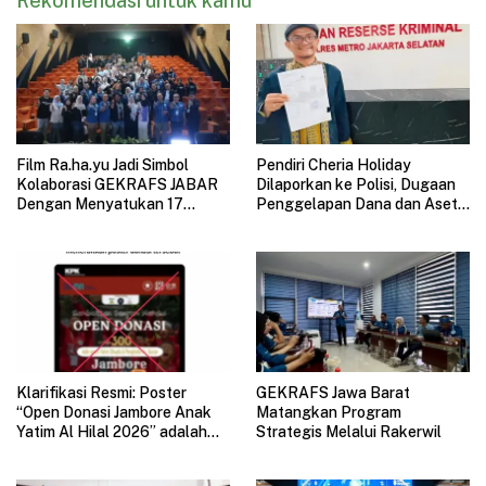
Rekomendasi untuk kamu
Film Ra.ha.yu Jadi Simbol
Pendiri Cheria Holiday
Kolaborasi GEKRAFS JABAR
Dilaporkan ke Polisi, Dugaan
Dengan Menyatukan 17
Penggelapan Dana dan Aset
Subsektor Ekonomi Kreatif di
Perusahaan Mengemuka
GAUL 2026
Klarifikasi Resmi: Poster
GEKRAFS Jawa Barat
“Open Donasi Jambore Anak
Matangkan Program
Yatim Al Hilal 2026” adalah
Strategis Melalui Rakerwil
HOAX