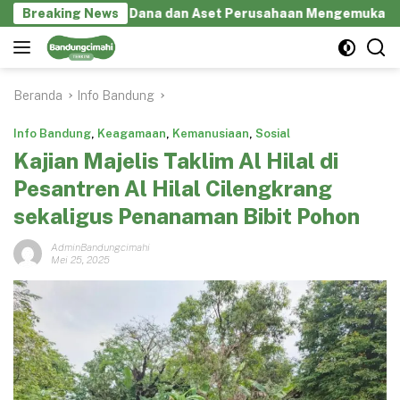
Langsung
an Penggelapan Dana dan Aset Perusahaan Mengemuka
Breaking News
ke
konten
Beranda
Info Bandung
Info Bandung
,
Keagamaan
,
Kemanusiaan
,
Sosial
Kajian Majelis Taklim Al Hilal di
Pesantren Al Hilal Cilengkrang
sekaligus Penanaman Bibit Pohon
AdminBandungcimahi
Mei 25, 2025