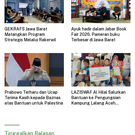
GEKRAFS Jawa Barat
Ayuk hadir dalam Jabar Book
Matangkan Program
Fair 2026. Pameran buku
Strategis Melalui Rakerwil
Terbesar di Jawa Barat
Prabowo Terharu dan Ucap
LAZISWAF Al Hilal Salurkan
Terima Kasih kepada Baznas
Bantuan ke Pengungsian
atas Bantuan untuk Palestina
Kampung Lalang Aceh
Tamiang, Fokus Anak-Anak
dan Fasilitas Ibadah
Tinggalkan Balasan