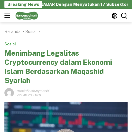
Langsung
rasi GEKRAFS JABAR Dengan Menyatukan 17 Subsektor Ekonomi 
Breaking News
ke
konten
Beranda
Sosial
Sosial
Menimbang Legalitas
Cryptocurrency dalam Ekonomi
Islam Berdasarkan Maqashid
Syariah
AdminBandungcimahi
Januari 28, 2025