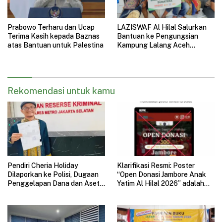
Prabowo Terharu dan Ucap
LAZISWAF Al Hilal Salurkan
Terima Kasih kepada Baznas
Bantuan ke Pengungsian
atas Bantuan untuk Palestina
Kampung Lalang Aceh
Tamiang, Fokus Anak-Anak
dan Fasilitas Ibadah
Rekomendasi untuk kamu
Pendiri Cheria Holiday
Klarifikasi Resmi: Poster
Dilaporkan ke Polisi, Dugaan
“Open Donasi Jambore Anak
Penggelapan Dana dan Aset
Yatim Al Hilal 2026” adalah
Perusahaan Mengemuka
HOAX