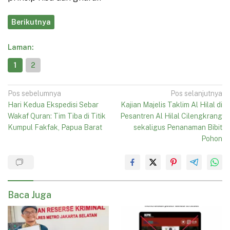
Berikutnya
Laman:
1
2
Navigasi
Pos sebelumnya
Pos selanjutnya
Hari Kedua Ekspedisi Sebar
Kajian Majelis Taklim Al Hilal di
pos
Wakaf Quran: Tim Tiba di Titik
Pesantren Al Hilal Cilengkrang
Kumpul Fakfak, Papua Barat
sekaligus Penanaman Bibit
Pohon
Baca Juga