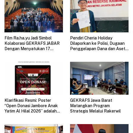
Film Ra.ha.yu Jadi Simbol
Pendiri Cheria Holiday
Kolaborasi GEKRAFS JABAR
Dilaporkan ke Polisi, Dugaan
Dengan Menyatukan 17
Penggelapan Dana dan Aset
Subsektor Ekonomi Kreatif di
Perusahaan Mengemuka
GAUL 2026
Klarifikasi Resmi: Poster
GEKRAFS Jawa Barat
“Open Donasi Jambore Anak
Matangkan Program
Yatim Al Hilal 2026” adalah
Strategis Melalui Rakerwil
HOAX