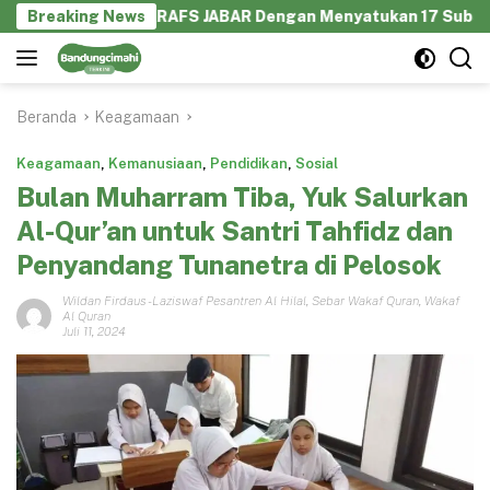
Langsung
olaborasi GEKRAFS JABAR Dengan Menyatukan 17 Subsektor Eko
Breaking News
ke
konten
Beranda
Keagamaan
Keagamaan
,
Kemanusiaan
,
Pendidikan
,
Sosial
Bulan Muharram Tiba, Yuk Salurkan
Al-Qur’an untuk Santri Tahfidz dan
Penyandang Tunanetra di Pelosok
Wildan Firdaus
-
Laziswaf Pesantren Al Hilal
,
Sebar Wakaf Quran
,
Wakaf
Al Quran
Juli 11, 2024