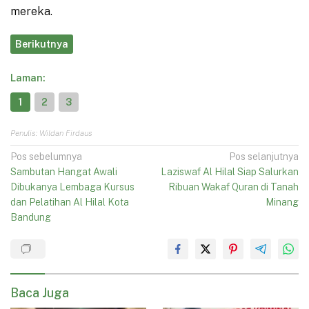
mereka.
Berikutnya
Laman:
1
2
3
Penulis: Wildan Firdaus
Navigasi
Pos sebelumnya
Pos selanjutnya
Sambutan Hangat Awali
Laziswaf Al Hilal Siap Salurkan
pos
Dibukanya Lembaga Kursus
Ribuan Wakaf Quran di Tanah
dan Pelatihan Al Hilal Kota
Minang
Bandung
Baca Juga