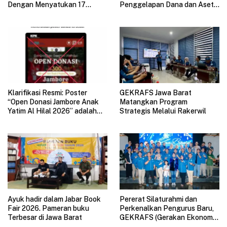
Dengan Menyatukan 17
Penggelapan Dana dan Aset
Subsektor Ekonomi Kreatif di
Perusahaan Mengemuka
GAUL 2026
Klarifikasi Resmi: Poster
GEKRAFS Jawa Barat
“Open Donasi Jambore Anak
Matangkan Program
Yatim Al Hilal 2026” adalah
Strategis Melalui Rakerwil
HOAX
Ayuk hadir dalam Jabar Book
Pererat Silaturahmi dan
Fair 2026. Pameran buku
Perkenalkan Pengurus Baru,
Terbesar di Jawa Barat
GEKRAFS (Gerakan Ekonomi
Kreatif Nasional) Jawa Barat