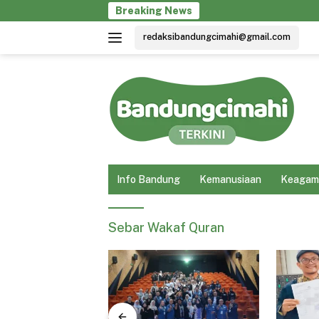
Langsung
Breaking News
ke
redaksibandungcimahi@gmail.com
konten
Info Bandung
Kemanusiaan
Keagam
Sebar Wakaf Quran