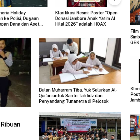
asi Resmi: Poster “Open
GEKRAFS Jawa Barat
Ayuk
Jambore Anak Yatim Al
Matangkan Program Strategis
Fair
026” adalah HOAX
Melalui Rakerwil
Terb
Film
Simb
GEK
Den
17 S
Krea
Klari
Bulan Muharram Tiba, Yuk Salurkan Al-
Post
Qur’an untuk Santri Tahfidz dan
Jamb
Penyandang Tunanetra di Pelosok
Hila
HO
 Ribuan