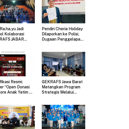
 hadir dalam Jabar Book
Pererat Silaturahmi dan
 2026. Pameran buku
Perkenalkan Pengurus Baru,
esar di Jawa Barat
GEKRAFS (Gerakan Ekonomi
Kreatif Nasional) Jawa Barat
 Ra.ha.yu Jadi
Pendiri Cheria Holiday
Gelar Halal Bihalal
ol Kolaborasi
Dilaporkan ke Polisi,
RAFS JABAR
Dugaan Penggelapan
gan Menyatukan
Dana dan Aset
ubsektor Ekonomi
Perusahaan
tif di GAUL 2026
Mengemuka
fikasi Resmi:
GEKRAFS Jawa Barat
er “Open Donasi
Matangkan Program
ore Anak Yatim Al
Strategis Melalui
l 2026” adalah
Rakerwil
AX