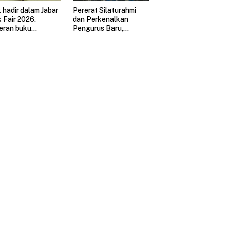
 hadir dalam Jabar
Pererat Silaturahmi
 Fair 2026.
dan Perkenalkan
eran buku
Pengurus Baru,
esar di Jawa Barat
GEKRAFS (Gerakan
Ekonomi Kreatif
Nasional) Jawa Barat
Gelar Halal Bihalal