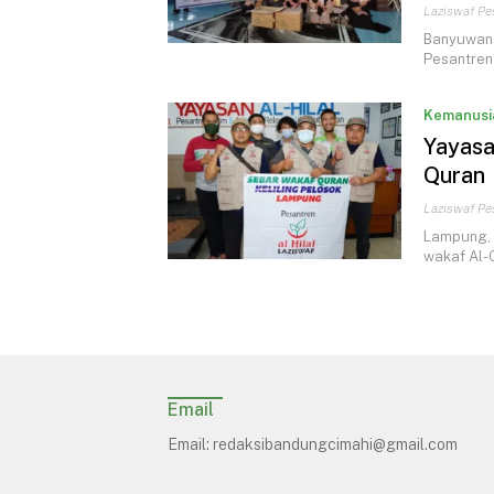
Laziswaf Pes
Banyuwangi
Pesantren 
Kemanusi
Yayasa
Quran
Laziswaf Pes
Lampung, 1
wakaf Al-
Email
Email:
redaksibandungcimahi@gmail.com