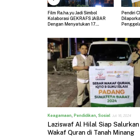
u Jadi Simbol
Pendiri Cheria Holiday
Klarifik
i GEKRAFS JABAR
Dilaporkan ke Polisi, Dugaan
Donasi 
nyatukan 17
Penggelapan Dana dan Aset
Hilal 2
konomi Kreatif di
Perusahaan Mengemuka
Keagamaan
,
Pendidikan
,
Sosial
Juli 16, 2024
Laziswaf Al Hilal Siap Salurkan
Wakaf Quran di Tanah Minang