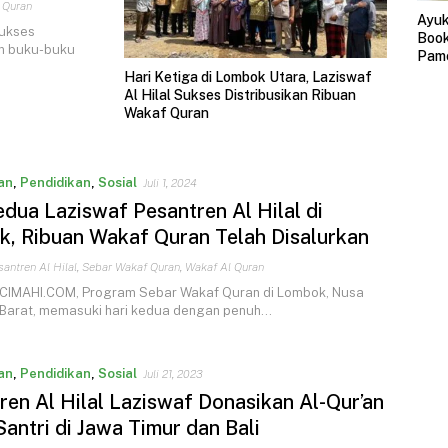
 Quran
Ayuk
sukses
Book
an buku-buku
Pam
Terb
Hari Ketiga di Lombok Utara, Laziswaf
Al Hilal Sukses Distribusikan Ribuan
Wakaf Quran
an
,
Pendidikan
,
Sosial
Juli 1, 2024
edua Laziswaf Pesantren Al Hilal di
, Ribuan Wakaf Quran Telah Disalurkan
antren Al Hilal
,
Sebar Wakaf Quran
,
Wakaf Al Quran
IMAHI.COM, Program Sebar Wakaf Quran di Lombok, Nusa
Barat, memasuki hari kedua dengan penuh…
an
,
Pendidikan
,
Sosial
Juli 21, 2023
ren Al Hilal Laziswaf Donasikan Al-Qur’an
Santri di Jawa Timur dan Bali