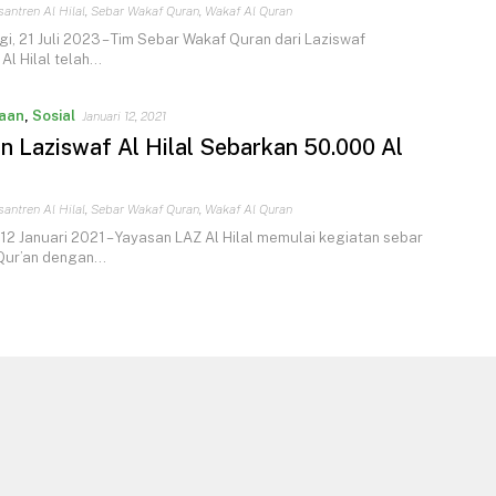
antren Al Hilal
,
Sebar Wakaf Quran
,
Wakaf Al Quran
, 21 Juli 2023 – Tim Sebar Wakaf Quran dari Laziswaf
Al Hilal telah…
aan
,
Sosial
Januari 12, 2021
n Laziswaf Al Hilal Sebarkan 50.000 Al
antren Al Hilal
,
Sebar Wakaf Quran
,
Wakaf Al Quran
2 Januari 2021 – Yayasan LAZ Al Hilal memulai kegiatan sebar
Qur’an dengan…