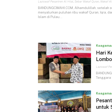
Laziswaf Pesantren Al Hilal
,
Sebar Wakaf Quran
,
Wakaf Al
BANDUNGCIMAHI.COM, Alhamdulillah, setelah 
menyalurkan puluhan ribu wakaf Quran, Iqra, d
Islam di Pulau…
Keagama
Hari K
Lombok
Laziswaf Pes
BANDUNGC
Tenggara 
Keagama
Pesant
untuk 