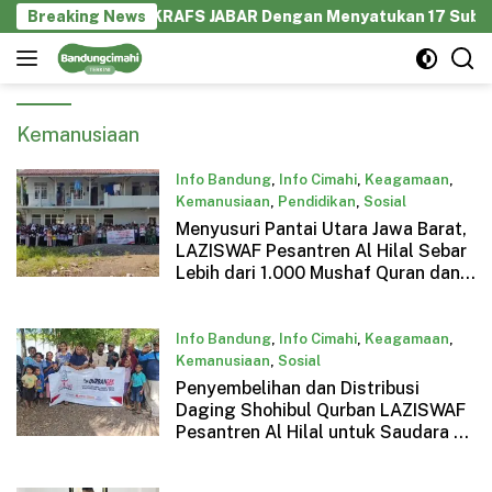
Langsung
ol Kolaborasi GEKRAFS JABAR Dengan Menyatukan 17 Subsektor
Breaking News
ke
konten
Kemanusiaan
Info Bandung
,
Info Cimahi
,
Keagamaan
,
Kemanusiaan
,
Pendidikan
,
Sosial
Menyusuri Pantai Utara Jawa Barat,
Juni 14, 2025
LAZISWAF Pesantren Al Hilal Sebar
Lebih dari 1.000 Mushaf Quran dan
Buku Islam
Info Bandung
,
Info Cimahi
,
Keagamaan
,
Kemanusiaan
,
Sosial
Penyembelihan dan Distribusi
Juni 12, 2025
Daging Shohibul Qurban LAZISWAF
Pesantren Al Hilal untuk Saudara di
Wilayah Timur Indonesia