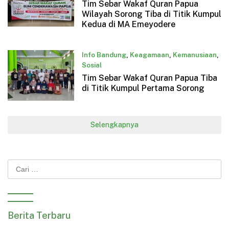
Tim Sebar Wakaf Quran Papua
Desember 6, 2024
Wilayah Sorong Tiba di Titik Kumpul
Kedua di MA Emeyodere
Info Bandung
,
Keagamaan
,
Kemanusiaan
,
Sosial
Tim Sebar Wakaf Quran Papua Tiba
Desember 5, 2024
di Titik Kumpul Pertama Sorong
Selengkapnya
Cari
untuk:
Berita Terbaru