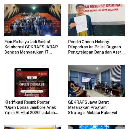
Film Ra.ha.yu Jadi Simbol
Pendiri Cheria Holiday
Kolaborasi GEKRAFS JABAR
Dilaporkan ke Polisi, Dugaan
Dengan Menyatukan 17
Penggelapan Dana dan Aset
Subsektor Ekonomi Kreatif di
Perusahaan Mengemuka
GAUL 2026
Klarifikasi Resmi: Poster
GEKRAFS Jawa Barat
“Open Donasi Jambore Anak
Matangkan Program
Yatim Al Hilal 2026” adalah
Strategis Melalui Rakerwil
HOAX