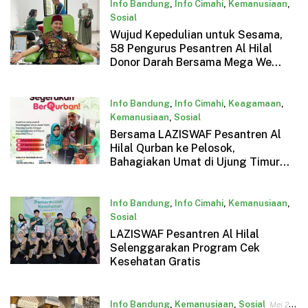
Info Bandung
,
Info Cimahi
,
Kemanusiaan
,
Sosial
Wujud Kepedulian untuk Sesama,
Mei 27, 2025
58 Pengurus Pesantren Al Hilal
Donor Darah Bersama Mega We
Care
Info Bandung
,
Info Cimahi
,
Keagamaan
,
Kemanusiaan
,
Sosial
Bersama LAZISWAF Pesantren Al
Mei 25, 2025
Hilal Qurban ke Pelosok,
Bahagiakan Umat di Ujung Timur
Nusantara!
Info Bandung
,
Info Cimahi
,
Kemanusiaan
,
Sosial
LAZISWAF Pesantren Al Hilal
Mei 25, 2025
Selenggarakan Program Cek
Kesehatan Gratis
Info Bandung
,
Kemanusiaan
,
Sosial
Mei 25,