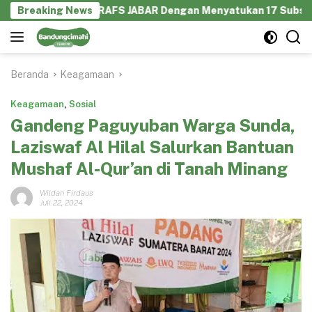
Langsung
laborasi GEKRAFS JABAR Dengan Menyatukan 17 Subsektor Ekon
Breaking News
ke
konten
Beranda
Keagamaan
Keagamaan
,
Sosial
Gandeng Paguyuban Warga Sunda,
Laziswaf Al Hilal Salurkan Bantuan
Mushaf Al-Qur’an di Tanah Minang
Wildan Firdaus
Juli 22, 2024