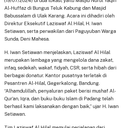
(19/07/2024) di dua lokasi, yaitu Masjid Nurul Yaqin
Al-Huffaz di Bungus Teluk Kabung dan Masjid
Babussalam di Ulak Karang. Acara ini dihadiri oleh
Direktur Eksekutif Laziswaf Al Hilal, H. Iwan
Setiawan, serta perwakilan dari Paguyuban Warga
Sunda, Deni Mahesa.
H. Iwan Setiawan menjelaskan, Laziswaf Al Hilal
merupakan lembaga yang mengelola dana zakat,
infaq, sedekah, wakaf, fidyah, CSR, serta hibah dari
berbagai donatur. Kantor pusatnya terletak di
Pesantren Al-Hilal, Gegerkalong, Bandung.
“Alhamdulillah, penyaluran paket berisi mushaf Al-
Qur’an, Iqra, dan buku-buku Islam di Padang telah
berhasil kami laksanakan dengan baik,” ujar H. Iwan
Setiawan.
Tim Laziswaf Al Hilal memulai perjalanan dari