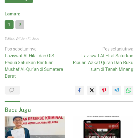
Laman:
1
2
Editor: Wildan Firdaus
Navigasi
Pos sebelumnya
Pos selanjutnya
Laziswaf Al Hilal dan GIS
Laziswaf Al Hilal Salurkan
pos
Peduli Salurkan Bantuan
Ribuan Wakaf Quran Dan Buku
Mushaf Al-Qur’an di Sumatera
Islam di Tanah Minang
Barat
Baca Juga