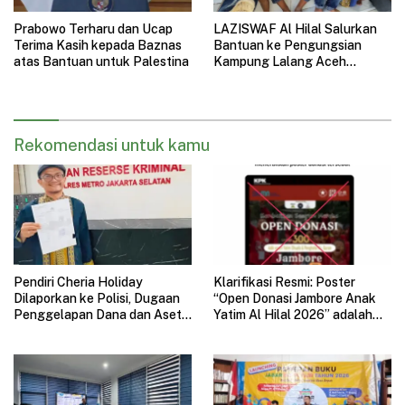
Prabowo Terharu dan Ucap
LAZISWAF Al Hilal Salurkan
Terima Kasih kepada Baznas
Bantuan ke Pengungsian
atas Bantuan untuk Palestina
Kampung Lalang Aceh
Tamiang, Fokus Anak-Anak
dan Fasilitas Ibadah
Rekomendasi untuk kamu
Pendiri Cheria Holiday
Klarifikasi Resmi: Poster
Dilaporkan ke Polisi, Dugaan
“Open Donasi Jambore Anak
Penggelapan Dana dan Aset
Yatim Al Hilal 2026” adalah
Perusahaan Mengemuka
HOAX